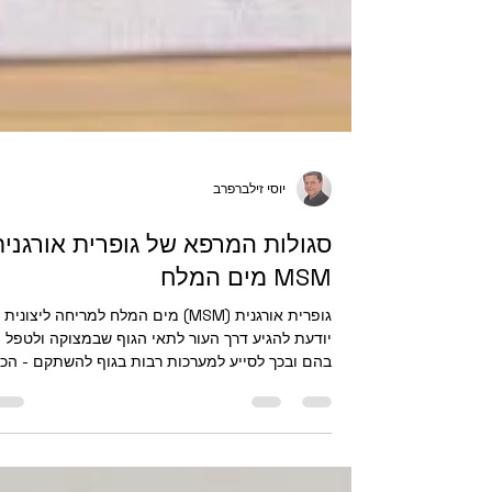
יוסי זילברפרב
סגולות המרפא של גופרית אורגנית
MSM מים המלח
גופרית אורגנית (MSM) מים המלח למריחה ליצונית
יודעת להגיע דרך העור לתאי הגוף שבמצוקה ולטפל
בהם ובכך לסייע למערכות רבות בגוף להשתקם - הכ
בכתבה. במוצר המשולב, המכיל גם מגנזיום איכותי
מרגישים את השינוי - הפלא של הטבע.