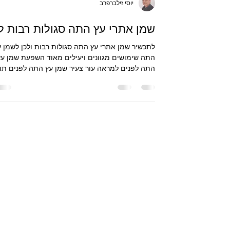
יוסי זילברפרב
שמן אתרי עץ התה סגולות רבות לו
לתכשיר שמן אתרי עץ התה סגולות רבות ולכן לשמן ע
התה שימושים מגוונים ויעילים מאוד השפעת שמן עץ
התה לפנים למראה עור צעיר שמן עץ התה לפנים תו
למראה עור צעיר באמצעות שמירה על ניקיון ואיזון
העור. תכונותיו המטהרות מסייעות בניקוי נקבוביות
ובהפחתת פצעונים וגירויים, גורמים שפוגעים במר
חלק ואחיד. כאשר העור רגוע ונקי יותר, הוא נראה חיונ
רענן וזוהר באופן טבעי.שמן עץ התה לפנים של דוטרה
מקורו מאוסטרליה ושמן עץ התה האתרי מופק
מהעלים. מראה עור צעיר אינו תלוי רק בגיל, אלא גם
במידת האי