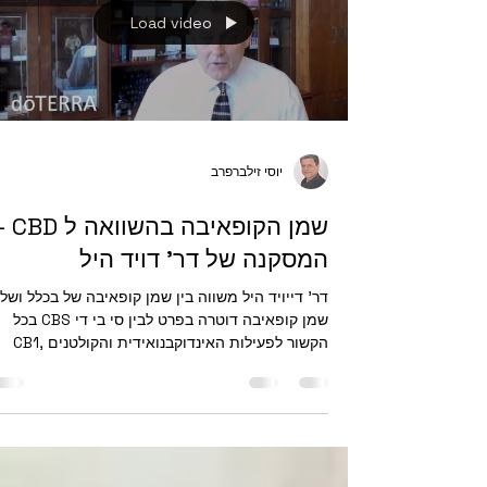
Load video
יוסי זילברפרב
שמן הקופאיבה בהשוואה
המסקנה של דר' דויד היל
דר' דייויד היל משווה בין שמן קופאיבה של בכלל ושל
שמן קופאיבה דוטרה בפרט לבין סי בי די CBS בכל
הקשור לפעילות האינדוקבנואידית והקולטנים CB1,
CB2 ולבסוף הגיע למסקנה ברורה שמן קופאיבה מש
כאבים ונוגד דלקות ובטיפול יומיומי מגן על השיניים
והחניכיים.