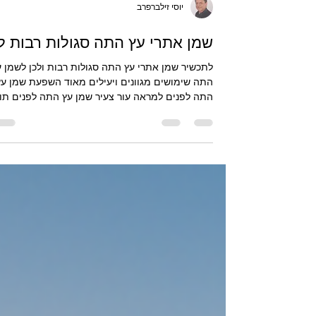
יוסי זילברפרב
שמן אתרי עץ התה סגולות רבות לו
לתכשיר שמן אתרי עץ התה סגולות רבות ולכן לשמן ע
התה שימושים מגוונים ויעילים מאוד השפעת שמן עץ
התה לפנים למראה עור צעיר שמן עץ התה לפנים תו
למראה עור צעיר באמצעות שמירה על ניקיון ואיזון
העור. תכונותיו המטהרות מסייעות בניקוי נקבוביות
ובהפחתת פצעונים וגירויים, גורמים שפוגעים במר
חלק ואחיד. כאשר העור רגוע ונקי יותר, הוא נראה חיונ
רענן וזוהר באופן טבעי.שמן עץ התה לפנים של דוטרה
מקורו מאוסטרליה ושמן עץ התה האתרי מופק
מהעלים. מראה עור צעיר אינו תלוי רק בגיל, אלא גם
במידת האי