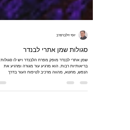
יוסי זילברפרב
סגולות שמן אתרי לבנדר
שמן אתרי לבנדר מופק מפרח הלבנדר ויש לו סגולות
בריאותיות רבות. הוא מרגיע עור מגורה ומרגיע את
הנפש, מחטא, מהווה מרכיב לטיפוח העור בדרך
טבעית, מסייע לשינה טובה, רגועה ועמוקה. אנטי חי
ואנטי פטרייתי, נוגד רעלים, מסייע להרגיע שרירים וה
השמן הבודד שניתן להשתמש בו גם ללא שמן מדלל /
נשא אך לפי הרגישות של המטופל. לייעוץ: 050-
5342196, יוסי