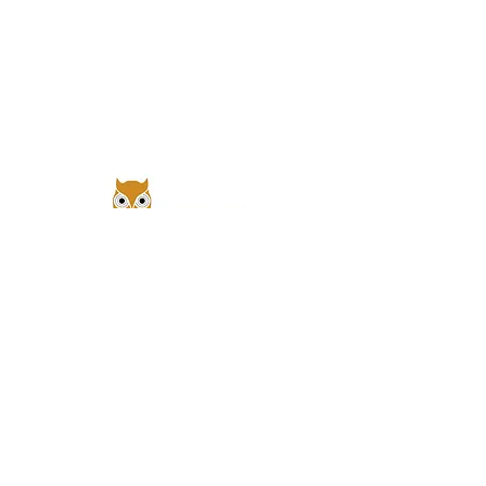
דף הבית
חנות - שמנים אתריים ומוצרי בריאות
קרם אנטי אייג ינג
אודותיי
תעודות והכשרה ברפואה משלימה
מועדון חברים
בריאות, יופי וארומתרפיה | בלוג
יצירת קשר