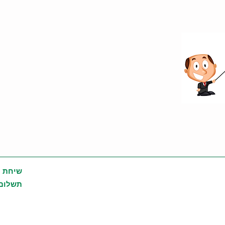
שיחת י
תשלום