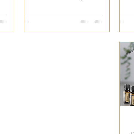
עור 
האינדוקבנואידית והקולטנים CB1, CB2
העור
 קופאיבה
נקבו
יומיומי
גור
העור
וזוה
דוט
האתר
תלוי