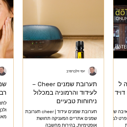
יוסי זילברפרב
 ל
תערובת שמנים Cheer –
שמן
דויד
לעידוד והרמוניה במכלול
רבו
ניחוחות טבעיים
לתכ
ולכן
ן שמן קופאיבה של
תערובת שמנים עידוד | cheer תערובת
מאו
רט לבין
שמנים אתריים המעניקה תחושת
עור
ת
אופטימיות, בהירות מחשבה