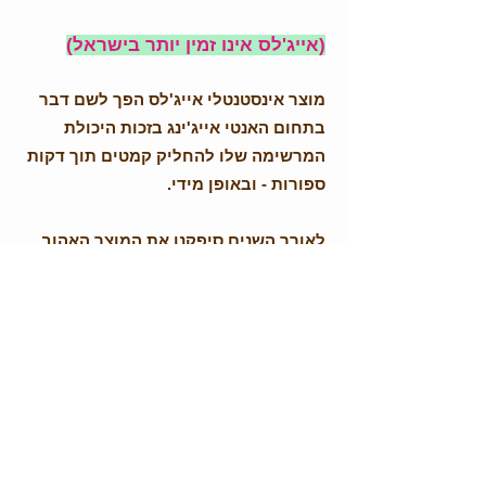
(אייג'לס אינו זמין יותר בישראל)
מוצר אינסטנטלי אייג'לס הפך לשם דבר
בתחום האנטי אייג'ינג בזכות היכולת
המרשימה שלו להחליק קמטים תוך דקות
ספורות - ובאופן מידי.
לאורך השנים סיפקנו את המוצר האהוב
הזה ללקוחות מרוצים רבים ברחבי הארץ.
לצערינו, הנציגות של החברה בישראל
נסגרה והמוצר אינו זמין עוד לרכישה.
קני עכשיו קופסה
מה כן? תכירו את הקרם החדש שלנו -