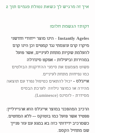
איך זה מרגיש לך כשאת נטולת פגמים תוך 2
דקות? הגשמת חלום!
Instantly Ageles
-
הינו מוצר ייחודי וחדשני
מיקרו קרם עוצמתי נגד קמטים וכן הינו קרם
להעלמת שקיות מתחת לעיניים, אשר פועל
במהירות וביעילות - אפקט סינדרלה
פשוט מצמצם את סימני ההזדקנות הבולטים
כמו נפיחות מתחת לעיניים.
אייג'לס -
יכול להתאים כטיפול נפרד עם תוצאה
מהירה או כמוצר נילווה לערכת הבסיס
מסידרת - לומינס (Luminesce).
הרכיב המהפכני במוצר אייג'לס הוא ארגיירליין:
פפטיד אשר פועל כמו בוטוקס -- ללא המחטים.
כשמרכיב ידידותי כזה בא במגע עם עור פנייך
שם מתחיל הקסם.