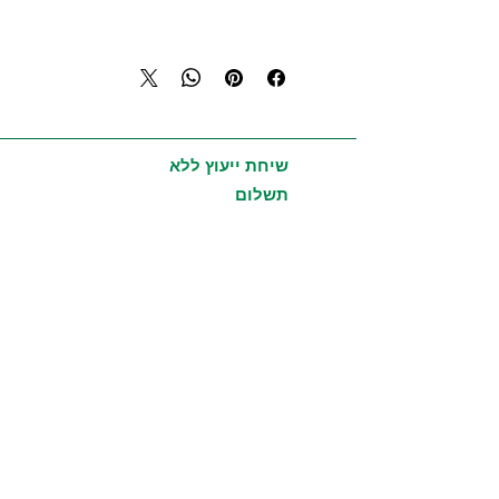
מטרות השימוש:
תומך בבריאות מערכת העיכול
תומך בבריאות דרכי הנשימה
לטיפול במצבים של תחושת אי נוחות
בבטן
משמש כתבלין למזון ולדברי מאפה.
שיחת ייעוץ ללא
תשלום
צורות שימוש:
הרחה, בליעה, מריחה - ישירות ללא דילול
כמות:
5 ml