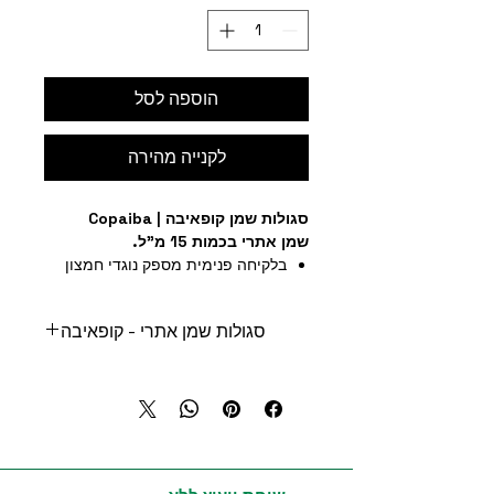
הוספה לסל
לקנייה מהירה
סגולות שמן קופאיבה | Copaiba
שמן אתרי בכמות 15 מ"ל.
בלקיחה פנימית מספק נוגדי חמצון
עומתיים ביותר.
בלקיחה פנימית (שתיה) מסייע
סגולות שמן אתרי - קופאיבה
להרגעת מערכת העצבים.
מסייע לעור נקי ובריא.
שמן אתרי קופאיבה הוריד כאבים, מכיל
מכיל כמות גבוהה של
בטא- קריופילן
נוגדי חמצון, מרגיע את מערכת העצבים,
הידוע בשל התכונות הקנבנואיד שבו
מטפל בכאבים ותומך במערכת העיכול.
ללא תופעות שליליות.
לתמיכה במערכת העיכול.