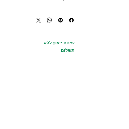
מטרות השימוש:
מרגיע עור מגורה
מסייע לשיכוך כאבים, משחרר כיווצים,
נוגד דלקות
מרגיע ומסייע לשינה עמוקה
שיחת ייעוץ ללא
שימושים:
תשלום
שמים באמבטיה מספר טיפות להרגעה
או מורכים בעורף וברכות
מוסיפים לדיפיוזר 3 טיפות ברוש, 3
טיפות עונג הדרים, 2 טיפות ברגמוט,
טיפה 1 לבונה
צורות שימוש:
הרחה, מריחה - ישירות ללא דילול
כמות:
15 ml