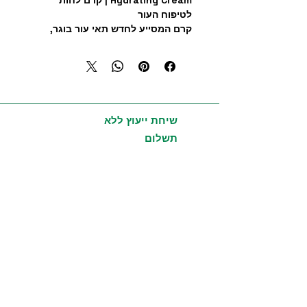
Hydrating Cream | קרם לחות
לטיפוח העור
קרם המסייע לחדש תאי עור בוגר,
מפחית סימני גיל ושומר על איזון
המרכיבים החיוניים לעור בריא, רענן
וצעיר למראה.
הקרם נותן לעור לחות עמוקה ולכן כדאי
מאוד להשתמש בו
שיחת ייעוץ ללא
שימוש
: במריחה אחרי ניקוי הלילה.
תשלום
חברת דוטרה יצרה סדרה של מוצרי
טיפוח לעור הפנים - Doterra Essential
Skin Care המטפלים במגוון בעיות עור
נפוצות לסוגי העור השונים.
מוצרי הקוסמטיקה מסדרה זו שומרים על
מראה נעור צעיר באמצעות רכיבי שמנים
אתריים המותאמים לטיפול.
מכיל: 50 מל'