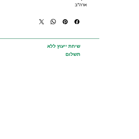
ארה"ב
מטרות השימוש:
מסייע לשיםור מילוף החומרים בגוף ולכן
עוזר להרזייה
משפר את מצב הרוח
מבהיר כתמי עור
שיחת ייעוץ ללא
לטיפול באקנה
תשלום
אנטיספטי ומחטא
מקל במצבי דיכאון
תומך בבריאות
צורות שימוש:
הרחה, מריחה, בליעה * ישרות למרוח
ללא דילול