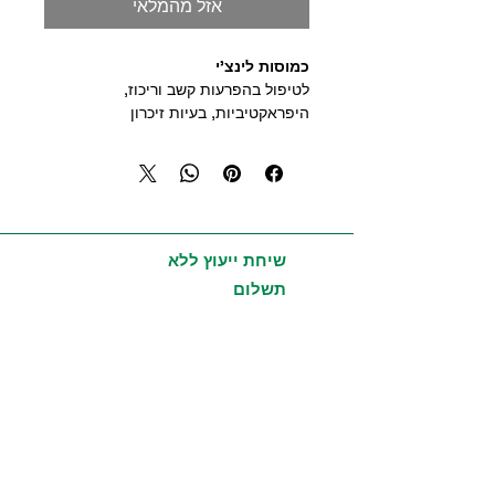
אזל מהמלאי
כמוסות לינצ'י
לטיפול בהפרעות קשב וריכוז,
היפראקטיביות, בעיות זיכרון
ולשיפור המצב הקוגנטיבי.
פרי פיתוח של פרופ' טאן יו ג'י וצוות
המדענים שלו מהמכון למחקר ולפיתוח
של קונצרן סיני גדול.
מאושר על ידי ה- FDA האמריקאי ומשרד
הבריאות הישראלי - תוסף מזון.
שיחת ייעוץ ללא
מוצר כשר.
תשלום
שימוש:
בליווי והדרכה לפי הבעיה. (בדרך כלל
מגיל 7 - כמוסה 1 ליום)
24 יחידות בקופסה