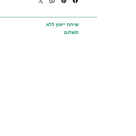
לעיכול בריא ותבלין = ארומה במזון
להוצאת ליחה
תומך במערכת הנשימה
עם שמפו נגד נשירת שיער
שיחת ייעוץ ללא
מחטא ואנטי בקטריאלי
תשלום
מעלה רמת ריכוז, 4 טיפות בדיפיוזר =
מפזר שמן אתרי חשמלי
נגד הצטננות
עיסוי עם רוזמרים ולבנדר משפר את
זרימת הדם ומעורר את מערכת העצבים
צורת שימוש:
הרחה, בליעה, מריחה - בדילול לעור רגיש
כמות:
15 ml