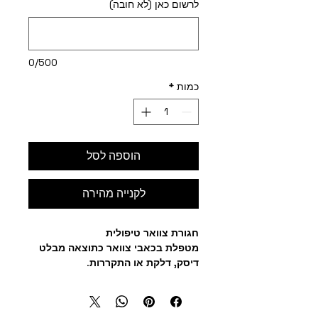
לרשום כאן (לא חובה)
0/500
כמות
*
הוספה לסל
לקנייה מהירה
חגורת צוואר טיפולית
מטפלת בכאבי צוואר כתוצאה מבלט
דיסק, דלקת או התקררות
.
כשמה כן היא
. החגורה מורכבת
ממגנטים, מינרלים ומטאוריטים. פועלת
בדרך ביו-אנרגטית ומטפלת בכאב.