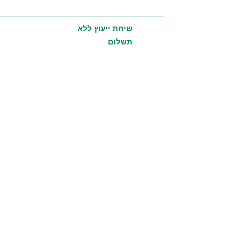
פרי פיתוח של פרופ' טאן יו ג'י - רופא
ומומחה מסםר 1 בעולם לרפואה סינית,
לצמחים ופטריות מרפא וצוות מדעני
שיחת ייעוץ ללא
המכון למחקר ולפיתוח של קונצרן סיני
תשלום
מכובד.
ניסית מספר שיטות ולא עזר? שווה לבדוק
את המוצר וההפתעה לא תאחר להגיע.