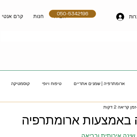
050-5342196
הבית
חנות
קרם אנטי אי
ות
ארומתרפיה | שמנים אתריים
טיפוח ויופי
קוסמטיקה
זמן קריאה 2 דקות
תרפיה | שמנים אתריים
עיסוי
שמן עץ התה - יתרונות ושימושים
 באמצעות ארומתרפיה
נגד וירוסים וחיידקים
ניהול רגשות
פייסליפט
גופרית אורגנ
ינה איכותית ובריאה