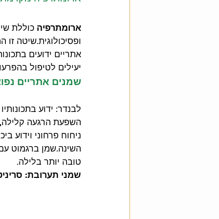
ארומתרפיה
 כוללת שי
רפלקסולוגיה
כאב שיניים
ב
ופסיכולוגית.שיטה זו 
אתריים ידועים בתכונות
יעילים לטיפול בהפרעות
שמן אתרי לבנדר
שינה
ארו
שמנים אתריים נפו
לבנדר: ידוע בתכונותיו
השפעת הרגעה קלילה, 
ניחוח פרחוני וידוע בי
השינה.שמן ברגמוט עם 
טובה יותר בלילה.
שמני תערובת:
סריניט