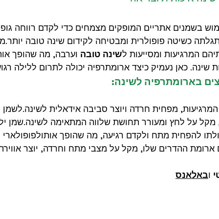
מוש בשמנים אתריים המופקים מצמחים כדי לקדם רווחה גופנ
ריאות
מגנזיום לשימוש חיצוני
פייסליפט
שמן אורגנו דוטרה
התגלתה כשיטה פופולרית ומבטיחה לקידום שינה טובה יותר.מ
יהם המרגיעות ומסייעות ל
שינה טובה
 וערבה, מה שהופך אות
 שינה. כאן נעמיק כיצד ארומתרפיה יכולה לתרום ללילה רגוע 
מתרפיה
טיפול בכאבים
הגברת מוטיבציה
צים בארומתרפיה לשינה:
 המרגיעות, מפחית חרדה ויוצר סביבה אידאלית לשינה.לשמן ק
מקל על לחץ ומעורר תחושת שלווה המתאימה לשינה.שמן ילא
כולתו להפחית מתח ולקדם רגיעה, מה שהופך אותולפופולארי ל
ארומת ההדרים שלו, מקל על מצבי מתח וחרדה, יוצר אווירת 
י
 ו
באלאנס