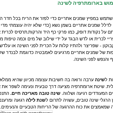
מוש בארומתרפיה לשינה
תמש במפיץ שמנים אתריים כדי לפזר את הריח בכל חדר הש
לדלל שמנים אתריים בשמן נשא (כדי שלא יהיה עוצמתי מדי ו
ם על נקודות דופק, כמו פרקי כף היד והרקות.תרסיס לכרית א
ריי לכרית או לדש הבגד על ידי שילוב של מים וכמה טיפות מ
בוקון - שפריצר ולהתיז קלות על הכרית לפני השינה או עלדש
יה: להוסיף 8 טיפות של שמנים אתריים מרגיעים לאמבטיה כדוגמת לבנדר
 והנפש לפני השינה.
ת ל
שינה
 ערבה ורואה בה חשיבות עצומה מכיוון שהיא ממלאת
ית. שיטת ארומתרפיה מציעה דרך טבעית ונעימה לשפר את אי
ם המעודדים רגיעה ושלווה. 
שינה טובה מאריכה חיים.
 התנס
הרגלי שינה טובים, עשויה לתרום ל
שנת לילה
 רגועה ומרעננ
 שמאמצים את כוח ההרגעה של הריחות הטבעיים והנעימים.
Sleep well with aromatherapy
ש