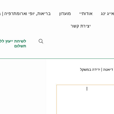
יג ינג
אודותיי
מועדון
בריאות, יופי וארומתרפיה | ב
יצירת קשר
לשיחת ייעוץ לל
תשלום
דיאטה | ירידה במשקל
רפואה משלימה
ית MSM
מינרלים