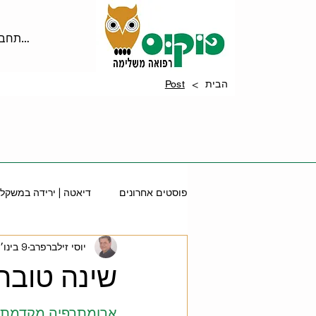
להתחבר
>
הבית
Post
פוסטים אחרונים
דיאטה | ירידה במשקל
יוסי זילברפרב
9 בינו׳
טיפוח ויופי
קוסמטיקה
ארומ
שינה טובה
טיפוח עור טבעי
הפרעות שינה
ארומתרפיה מקדמת ש