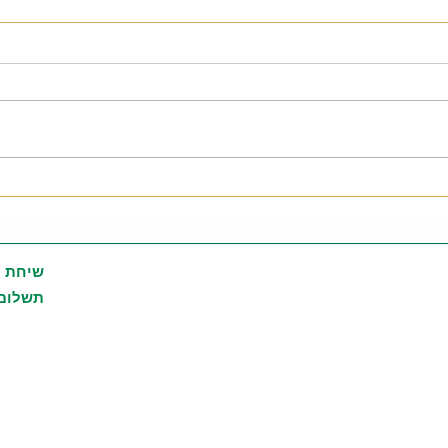
טיפים כדי להתגבר על נדודי
שינה
שיחת י
תשלום